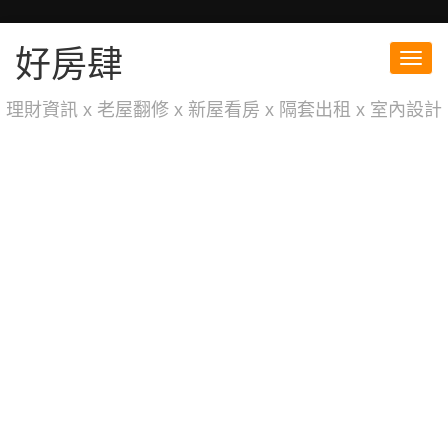
好房肆
Toggl
navig
理財資訊 x 老屋翻修 x 新屋看房 x 隔套出租 x 室內設計