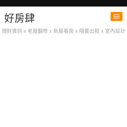
好房肆
Toggl
navig
理財資訊 x 老屋翻修 x 新屋看房 x 隔套出租 x 室內設計