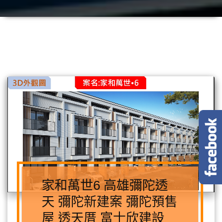
家和萬世6 高雄彌陀透
天 彌陀新建案 彌陀預售
屋 透天厝 富士欣建設