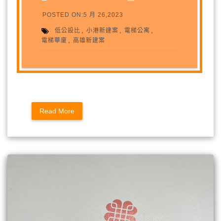
POSTED ON:5 月 26,2023
,
,
,
低公設比
小港新建案
電梯公寓
,
電梯華廈
高雄新建案
Read More