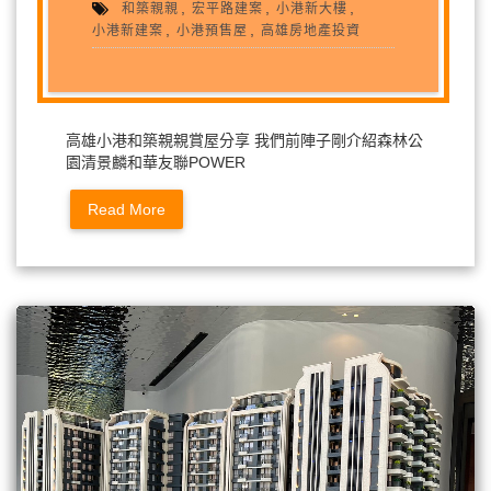
,
,
,
和築親親
宏平路建案
小港新大樓
,
,
小港新建案
小港預售屋
高雄房地產投資
高雄小港和築親親賞屋分享 我們前陣子剛介紹森林公
園清景麟和華友聯POWER
Read More