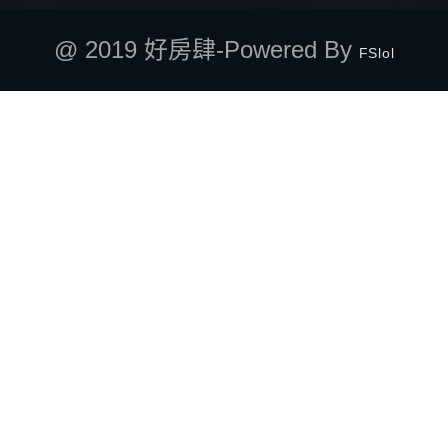
@ 2019 好房肆-Powered By
FSlol