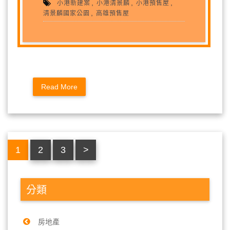
,
,
,
小港新建案
小港清景麟
小港預售屋
,
清景麟國家公園
高雄預售屋
Read More
1
2
3
>
分類
房地產