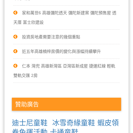
家和萬世6 高雄彌陀透天 彌陀新建案 彌陀預售屋 透
天厝 富士欣建設
投資房地產需要注意的幾個重點
近五年高雄楠梓房價的變化與漲幅持續攀升
仁本 灣兜 高雄新灣區 亞灣區新成屋 捷運紅線 輕軌
雙軌交匯 2房
贊助廣告
迪士尼童鞋
冰雪奇緣童鞋
蝦皮領
卷免運活動
卡通童鞋