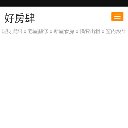
好房肆
Toggl
navig
理財資訊 x 老屋翻修 x 新屋看房 x 隔套出租 x 室內設計