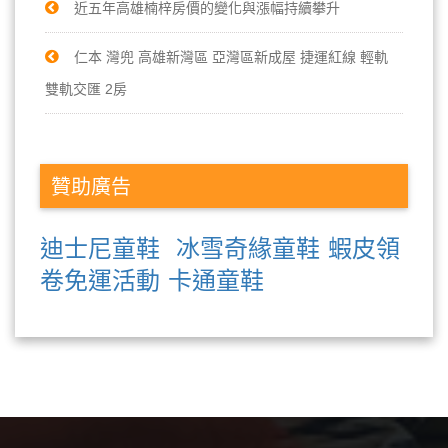
近五年高雄楠梓房價的變化與漲幅持續攀升
仁本 灣兜 高雄新灣區 亞灣區新成屋 捷運紅線 輕軌
雙軌交匯 2房
贊助廣告
迪士尼童鞋
冰雪奇緣童鞋
蝦皮領
卷免運活動
卡通童鞋