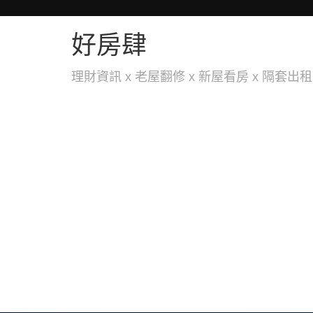
好房肆
理財資訊 x 老屋翻修 x 新屋看房 x 隔套出租