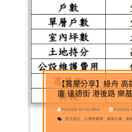
【賞屋分享】綠舟 高雄
廈 達德街 港後路 樂
POSTED BY:GLORIA
POSTED O
,
,
,
低公設比
小港新建案
電梯公寓
電