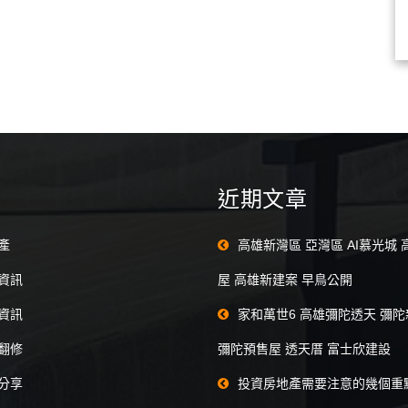
近期文章
產
高雄新灣區 亞灣區 AI慕光城
資訊
屋 高雄新建案 早鳥公開
資訊
家和萬世6 高雄彌陀透天 彌
翻修
彌陀預售屋 透天厝 富士欣建設
分享
投資房地產需要注意的幾個重