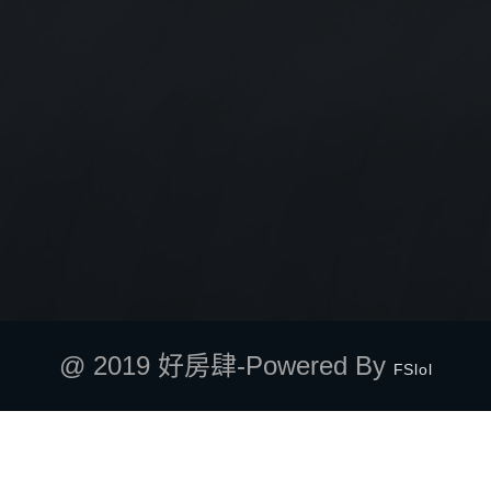
@ 2019 好房肆-Powered By
FSlol