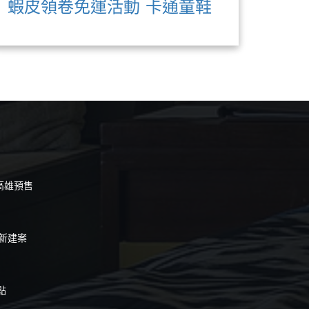
蝦皮領卷免運活動
卡通童鞋
 高雄預售
陀新建案
點