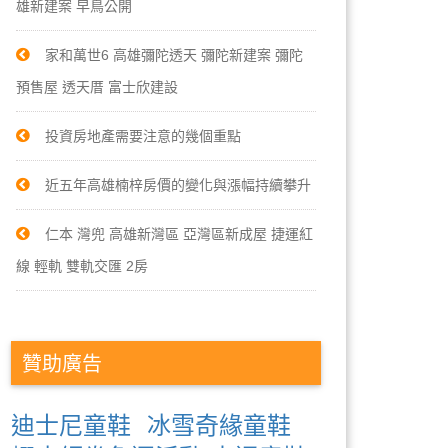
雄新建案 早鳥公開
家和萬世6 高雄彌陀透天 彌陀新建案 彌陀
預售屋 透天厝 富士欣建設
投資房地產需要注意的幾個重點
近五年高雄楠梓房價的變化與漲幅持續攀升
仁本 灣兜 高雄新灣區 亞灣區新成屋 捷運紅
線 輕軌 雙軌交匯 2房
贊助廣告
迪士尼童鞋
冰雪奇緣童鞋