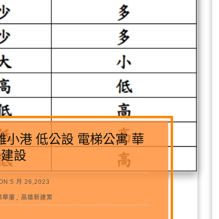
小港 低公設 電梯公寓 華
基建設
N:5 月 26,2023
,
梯華廈
高雄新建案