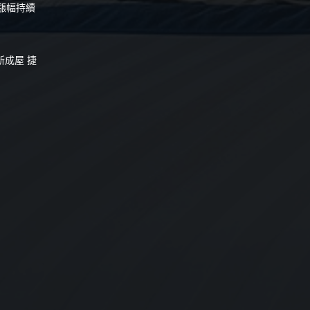
漲幅持續
新成屋 捷