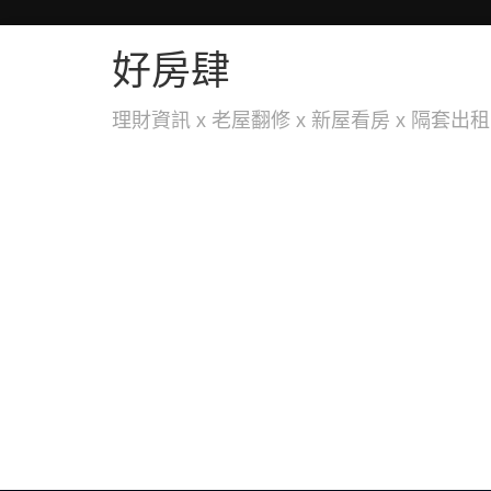
好房肆
理財資訊 x 老屋翻修 x 新屋看房 x 隔套出租