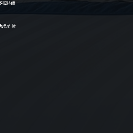
漲幅持續
新成屋 捷