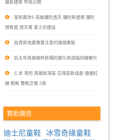
雄新建案 早鳥公開
家和萬世6 高雄彌陀透天 彌陀新建案 彌陀
預售屋 透天厝 富士欣建設
投資房地產需要注意的幾個重點
近五年高雄楠梓房價的變化與漲幅持續攀升
仁本 灣兜 高雄新灣區 亞灣區新成屋 捷運紅
線 輕軌 雙軌交匯 2房
贊助廣告
迪士尼童鞋
冰雪奇緣童鞋