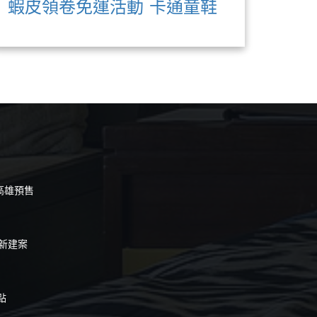
蝦皮領卷免運活動
卡通童鞋
 高雄預售
陀新建案
點