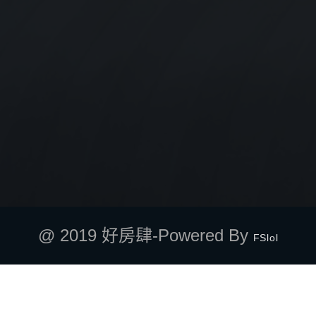
@ 2019 好房肆-Powered By
FSlol