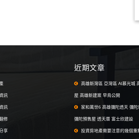
近期文章
產
高雄新灣區 亞灣區 AI慕光城
資訊
屋 高雄新建案 早鳥公開
資訊
家和萬世6 高雄彌陀透天 彌
翻修
彌陀預售屋 透天厝 富士欣建設
分享
投資房地產需要注意的幾個重