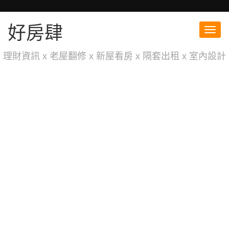
好房肆
Toggl
navig
理財資訊 x 老屋翻修 x 新屋看房 x 隔套出租 x 室內設計