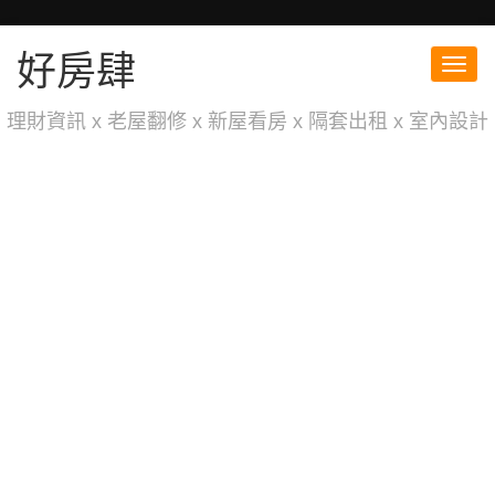
好房肆
Toggl
navig
理財資訊 x 老屋翻修 x 新屋看房 x 隔套出租 x 室內設計