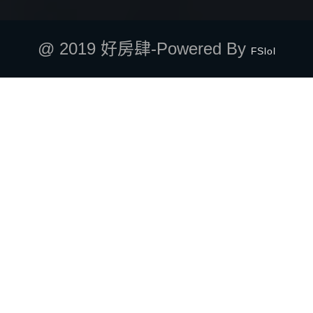
@ 2019 好房肆-Powered By
FSlol