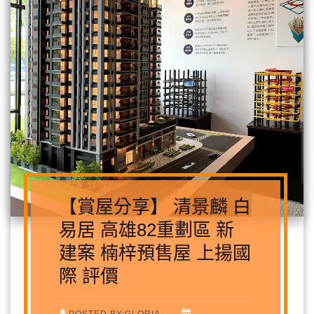
【賞屋分享】 清景麟 白
易居 高雄82重劃區 新
建案 楠梓預售屋 上揚國
際 評價
POSTED BY:GLORIA