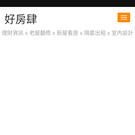
好房肆
Toggl
navig
理財資訊 x 老屋翻修 x 新屋看房 x 隔套出租 x 室內設計