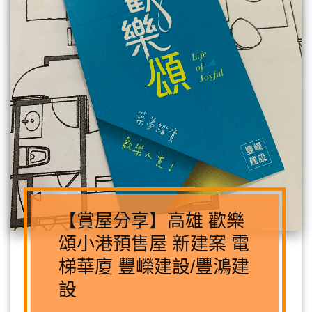
【賞屋分享】高雄 歡樂
頌小港預售屋 新建案 電
梯華廈 豐嶸建設/豐鴻建
設