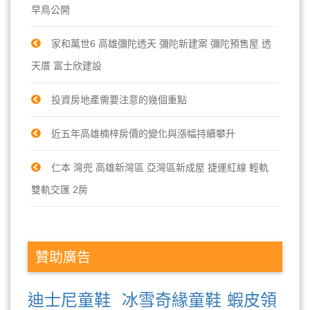
早鳥公開
家和萬世6 高雄彌陀透天 彌陀新建案 彌陀預售屋 透
天厝 富士欣建設
投資房地產需要注意的幾個重點
近五年高雄楠梓房價的變化與漲幅持續攀升
仁本 灣兜 高雄新灣區 亞灣區新成屋 捷運紅線 輕軌
雙軌交匯 2房
贊助廣告
迪士尼童鞋
冰雪奇緣童鞋
蝦皮領