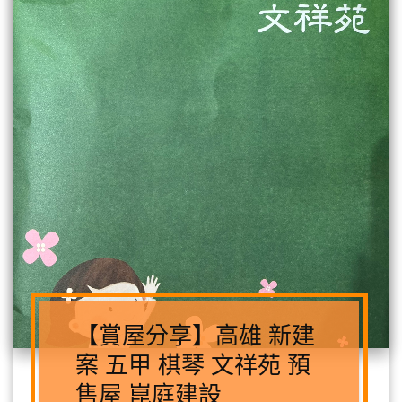
【賞屋分享】高雄 新建
案 五甲 棋琴 文祥苑 預
售屋 崑庭建設