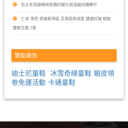
近五年高雄楠梓房價的變化與漲幅持續攀升
仁本 灣兜 高雄新灣區 亞灣區新成屋 捷運紅線 輕軌
雙軌交匯 2房
贊助廣告
迪士尼童鞋
冰雪奇緣童鞋
蝦皮領
卷免運活動
卡通童鞋