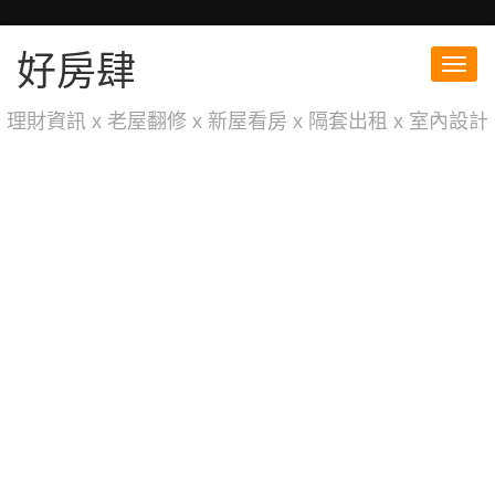
好房肆
Toggl
navig
理財資訊 x 老屋翻修 x 新屋看房 x 隔套出租 x 室內設計