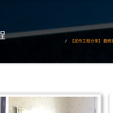
程
【泥作工程分享】 翻修