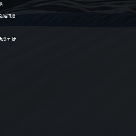
點
漲幅持續
新成屋 捷