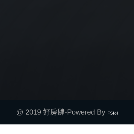
@ 2019 好房肆-Powered By
FSlol