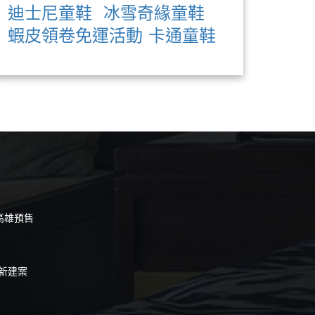
迪士尼童鞋
冰雪奇緣童鞋
蝦皮領卷免運活動
卡通童鞋
 高雄預售
陀新建案