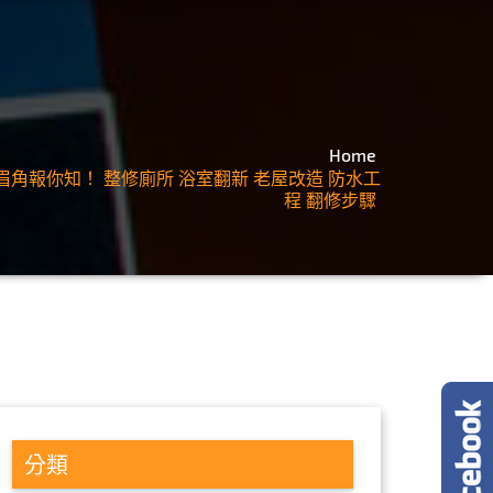
Home
眉角報你知！ 整修廁所 浴室翻新 老屋改造 防水工
程 翻修步驟
分類