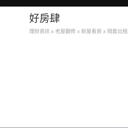
好房肆
理財資訊 x 老屋翻修 x 新屋看房 x 隔套出租