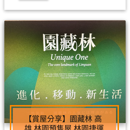
【賞屋分享】園藏林 高
雄 林園預售屋 林園捷運