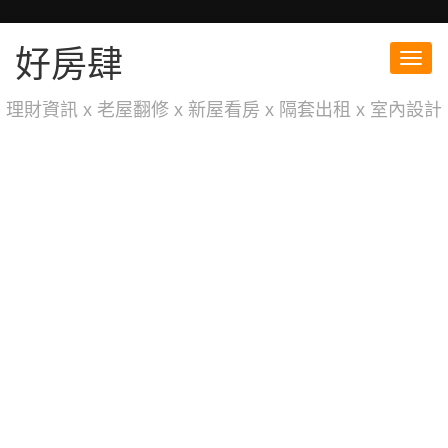
好房肆
Toggl
navig
理財資訊 x 老屋翻修 x 新屋看房 x 隔套出租 x 室內設計