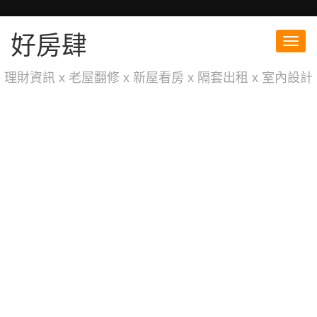
好房肆
Toggl
navig
理財資訊 x 老屋翻修 x 新屋看房 x 隔套出租 x 室內設計