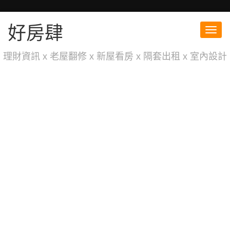
好房肆
Toggl
navig
理財資訊 x 老屋翻修 x 新屋看房 x 隔套出租 x 室內設計