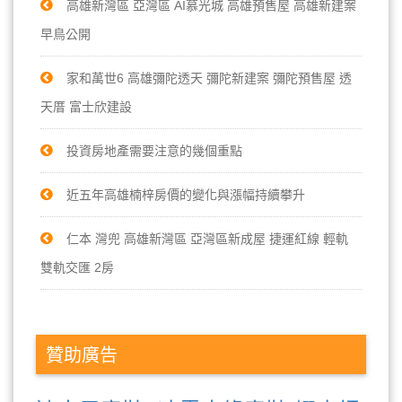
高雄新灣區 亞灣區 AI慕光城 高雄預售屋 高雄新建案
早鳥公開
家和萬世6 高雄彌陀透天 彌陀新建案 彌陀預售屋 透
天厝 富士欣建設
投資房地產需要注意的幾個重點
近五年高雄楠梓房價的變化與漲幅持續攀升
仁本 灣兜 高雄新灣區 亞灣區新成屋 捷運紅線 輕軌
雙軌交匯 2房
贊助廣告