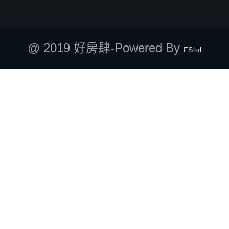
@ 2019 好房肆-Powered By
FSlol