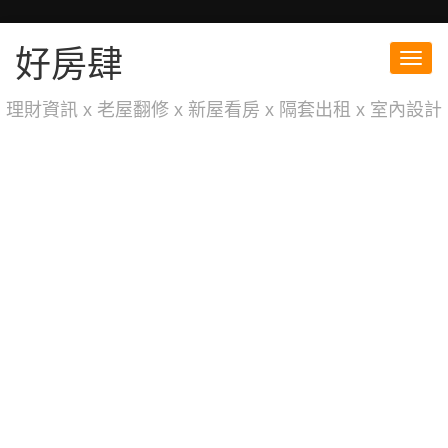
好房肆
Toggl
navig
理財資訊 x 老屋翻修 x 新屋看房 x 隔套出租 x 室內設計