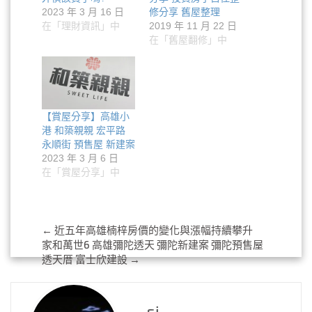
2023 年 3 月 16 日
修分享 舊屋整理
在「理財資訊」中
2019 年 11 月 22 日
在「舊屋翻修」中
【賞屋分享】高雄小
港 和築親親 宏平路
永順街 預售屋 新建案
2023 年 3 月 6 日
在「賞屋分享」中
Post
←
近五年高雄楠梓房價的變化與漲幅持續攀升
家和萬世6 高雄彌陀透天 彌陀新建案 彌陀預售屋
navigation
透天厝 富士欣建設
→
sj