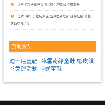
近五年高雄楠梓房價的變化與漲幅持續攀升
仁本 灣兜 高雄新灣區 亞灣區新成屋 捷運紅線 輕軌
雙軌交匯 2房
贊助廣告
迪士尼童鞋
冰雪奇緣童鞋
蝦皮領
卷免運活動
卡通童鞋