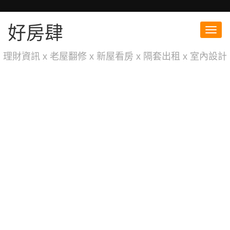
好房肆
Toggl
navig
理財資訊 x 老屋翻修 x 新屋看房 x 隔套出租 x 室內設計