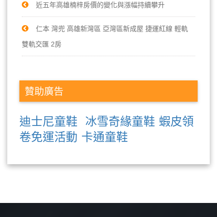
近五年高雄楠梓房價的變化與漲幅持續攀升
仁本 灣兜 高雄新灣區 亞灣區新成屋 捷運紅線 輕軌
雙軌交匯 2房
贊助廣告
迪士尼童鞋
冰雪奇緣童鞋
蝦皮領
卷免運活動
卡通童鞋