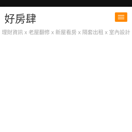
好房肆
Toggl
navig
理財資訊 x 老屋翻修 x 新屋看房 x 隔套出租 x 室內設計