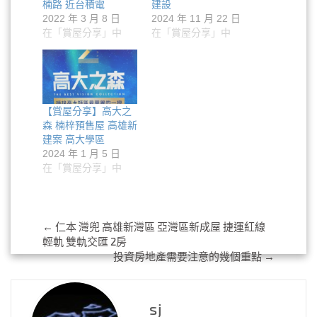
楠路 近台積電
建設
2022 年 3 月 8 日
2024 年 11 月 22 日
在「賞屋分享」中
在「賞屋分享」中
【賞屋分享】高大之
森 楠梓預售屋 高雄新
建案 高大學區
2024 年 1 月 5 日
在「賞屋分享」中
Post
←
仁本 灣兜 高雄新灣區 亞灣區新成屋 捷運紅線
輕軌 雙軌交匯 2房
navigation
投資房地產需要注意的幾個重點
→
sj