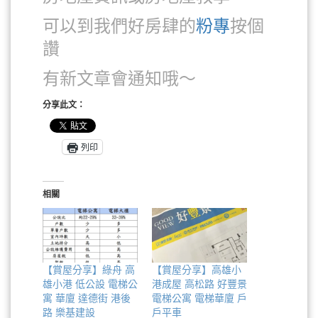
可以到我們好房肆的
粉專
按個
讚
有新文章會通知哦～
分享此文：
列印
相關
【賞屋分享】綠舟 高
【賞屋分享】高雄小
雄小港 低公設 電梯公
港成屋 高松路 好豐景
寓 華廈 達德街 港後
電梯公寓 電梯華廈 戶
路 樂基建設
戶平車