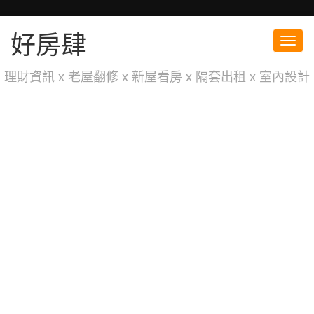
好房肆
Toggl
navig
理財資訊 x 老屋翻修 x 新屋看房 x 隔套出租 x 室內設計