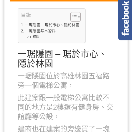
目錄
一琚隱園 – 琚於市心、隱於林園
一琚隱園基本資料
相關
一琚隱園 – 琚於市心、
隱於林園
一琚隱園位於高雄林園五福路
旁一個電梯公寓，
此建案跟一般電梯公寓比較不
同的地方是2樓還有健身房、交
誼廳等公設，
建商也在建案的旁邊買了一塊