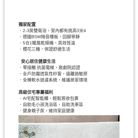
獨家配置
．2-3房雙衛浴，室內都有挑高3米4
．德國BSW隔音樓板，回歸寧靜
．5合1暖風乾燥機，高效恆溫
．櫻花三機，保證舒適生活
安心居住健康生活
．零接觸 抗菌電梯，歌劇院認證
．全戶防霾透氣性紗窗，遠離過敏原
．全棟軟水過濾系統，維護居家環境
高級住宅專屬福利
．AI宅配智能櫃，輕鬆簽收包裹
．自助毛小孩洗浴區，自助洗車區
．健身親子房，維持家庭健康