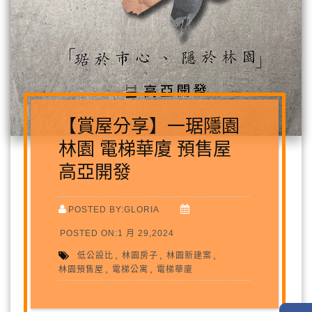
【賞屋分享】一琚隱園
林園 電梯華廈 預售屋
高亞開發
POSTED BY:GLORIA
POSTED ON:1 月 29,2024
,
,
,
低公設比
林園房子
林園新建案
,
,
林園預售屋
電梯公寓
電梯華廈