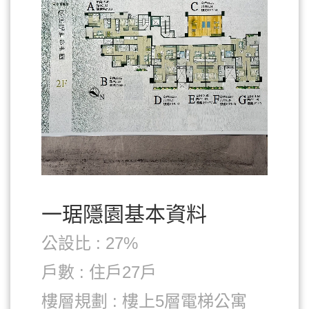
一琚隱園基本資料
公設比 : 27%
戶數 : 住戶27戶
樓層規劃 : 樓上5層電梯公寓