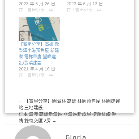
2023 年 5 月 26 日
2023 年 6 月 13 日
在「賞屋分享」中
在「賞屋分享」中
【賞屋分享】高雄 歡
樂頌小港預售屋 新建
案 電梯華廈 豐嶸建
設/豐鴻建設
2021 年 4 月 16 日
在「賞屋分享」中
Post
←
【賞屋分享】園藏林 高雄 林園預售屋 林園捷運
站 三地建設
navigation
仁本 灣兜 高雄新灣區 亞灣區新成屋 捷運紅線 輕
軌 雙軌交匯 2房
→
Gloria